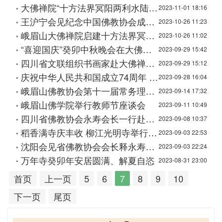
大佛禅院“十方法界冥阳两利水陆普度大斋胜会”圆满送圣
2023-11-01 18:16
王沪宁会见纪念中国佛教协会成立70周年座谈会代表
2023-10-26 11:23
峨眉山大佛禅院启建十方法界冥阳两利水陆普度大斋胜会
2023-10-26 11:02
“喜迎国庆”癸卯中秋晚会在大佛禅院清心园举行
2023-09-29 15:42
四川省文联组织书画家赴大佛禅院举行“社会主义核心价值观·文艺进寺院”书画交流笔会
2023-09-29 15:12
庆祝中华人民共和国成立74周年 峨眉山佛教协会及全山各寺举行升国旗仪式
2023-09-28 16:04
峨眉山佛教协会第十一届常务理事会第5次扩大会议召开
2023-09-14 17:32
峨眉山佛学院举行教师节座谈会
2023-09-11 10:49
四川省佛教协会永寿会长一行赴甘孜 阿坝州调研
2023-09-08 10:37
稻香满寺庆丰收 柳江光明寺举行丰收节
2023-09-03 22:53
沈阳会见省佛教协会会长释永寿一行
2023-09-03 22:24
万年寺癸卯年安居圆满、解夏自恣
2023-08-31 23:00
首页
上一页
5
6
7
8
9
10
下一页
尾页