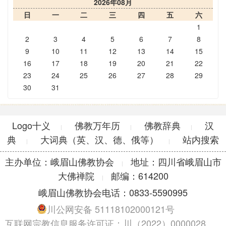
2026年08月
日
一
二
三
四
五
六
1
2
3
4
5
6
7
8
9
10
11
12
13
14
15
16
17
18
19
20
21
22
23
24
25
26
27
28
29
30
31
Logo十义
佛教万年历
佛教辞典
汉
|
|
|
典
大词典（英、汉、德、俄等）
站内搜索
|
|
主办单位：峨眉山佛教协会
地址：四川省峨眉山市
|
大佛禅院
邮编：614200
|
峨眉山佛教协会电话：0833-5590995
川公网安备 51118102000121号
互联网宗教信息服务许可证：川（2022）0000028