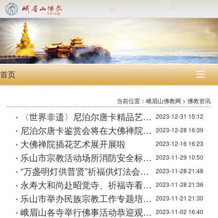
首页

当前位置：峨眉山佛教网 > 佛教资讯
〈世界非遗〉尼泊尔唐卡精品艺术展开展
2023-12-31 15:12
尼泊尔唐卡鉴赏会将在大佛禅院非遗工坊举行
2023-12-28 16:39
大佛禅院插花艺术展开展啦
2023-12-16 16:23
乐山市宗教活动场所消防安全标准化管理现场会暨峨眉山景区寺庙消防技能比武在报国寺举行
2023-11-29 10:50
“万盏明灯供普贤”祈福供灯法会在大佛禅院举行
2023-11-28 21:48
永寿大和尚赴昭觉寺、祈福寺看望传戒法会师承和新戒弟子
2023-11-28 21:36
乐山市举办民族宗教工作专题培训班
2023-11-21 21:30
峨眉山各寺举行佛事活动恭迎观世音菩萨出家吉日
2023-11-02 16:40