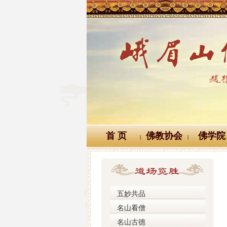
首 页
佛教协会
佛学院
|
|
五妙共品
名山看僧
名山古德