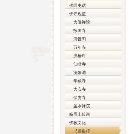
佛国史话
佛寺观揽
大佛禅院
报国寺
清音阁
万年寺
洪椿坪
仙峰寺
洗象池
华藏寺
大安寺
伏虎寺
圣水禅院
峨眉山传说
佛教文化
书画集粹