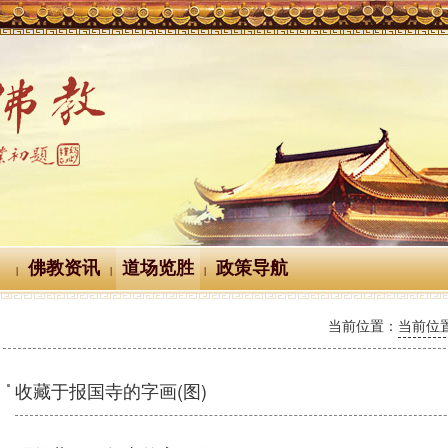
佛教资讯
道场览胜
政策导航
|
|
|
当前位置：
当前位置
收藏于报国寺的字画(图)