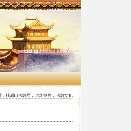
：峨眉山佛教网 > 道场揽胜 > 佛教文化