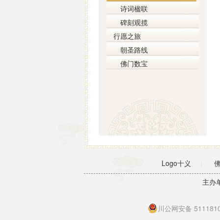
诗词楹联
碑刻观揽
行愿之旅
朝圣路线
佛门数宝
Logo十义
|
主办
川公网安备 5111810