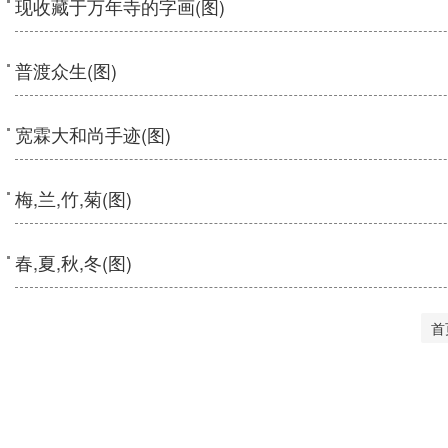
现收藏于万年寺的字画(图)
普渡众生(图)
宽霖大和尚手迹(图)
梅,兰,竹,菊(图)
春,夏,秋,冬(图)
首