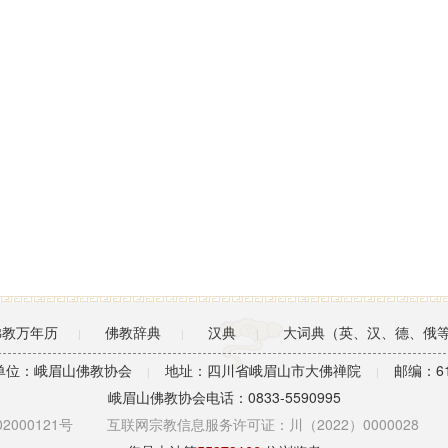
佛教万年历
佛教辞典
汉典
大词典（英、汉、德、俄
|
|
|
单位：峨眉山佛教协会
地址：四川省峨眉山市大佛禅院
邮编：61
|
|
峨眉山佛教协会电话：0833-5590995
2000121号
互联网宗教信息服务许可证：川（2022）0000028