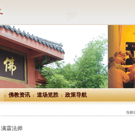
佛教资讯
道场览胜
政策导航
|
|
|
当前
满霖法师