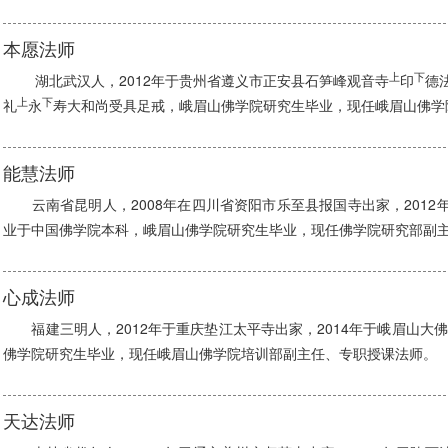
本愿法师
上
下
湖北武汉人，2012年于贵州省遵义市正安县石笋峰观音寺
印
德
上
下
礼
永
寿大和尚受具足戒，峨眉山佛学院研究生毕业，现任峨眉山佛学
能慧法师
云南省昆明人，2008年在四川省资阳市乐至县报国寺出家，2012年
业于中国佛学院本科，峨眉山佛学院研究生毕业，现任佛学院研究部副
心成法师
福建三明人，2012年于重庆垫江太平寺出家，2014年于峨眉山大
佛学院研究生毕业，现任峨眉山佛学院培训部副主任、专职授课法师。
天达法师