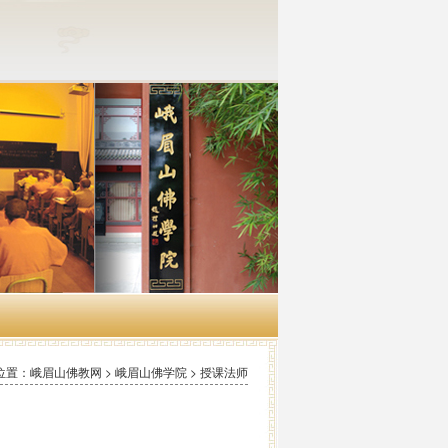
位置：峨眉山佛教网 > 峨眉山佛学院 > 授课法师