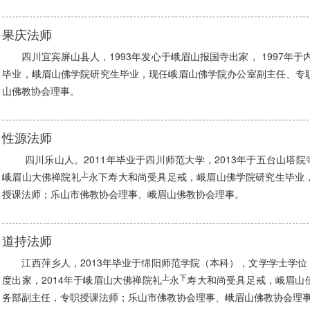
果庆法师
四川宜宾屏山县人，1993年发心于峨眉山报国寺出家， 1997年于内
毕业，峨眉山佛学院研究生毕业，现任峨眉山佛学院办公室副主任、专
山佛教协会理事。
性源法师
四川乐山人。2011年毕业于四川师范大学，2013年于五台山塔院
上
峨眉山大佛禅院礼
永下寿大和尚受具足戒，峨眉山佛学院研究生毕业
授课法师；乐山市佛教协会理事、峨眉山佛教协会理事。
道持法师
江西萍乡人，2013年毕业于绵阳师范学院（本科），文学学士学位，
上
下
度出家，2014年于峨眉山大佛禅院礼
永
寿大和尚受具足戒，峨眉山
务部副主任，专职授课法师；乐山市佛教协会理事、峨眉山佛教协会理