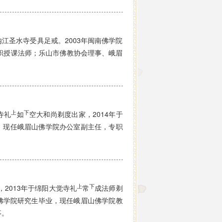
江圣水寺受具足戒。2003年闽南佛学院
职授课法师；乐山市佛教协会理事、峨眉
上
下
寺礼
如
空大和尚剃度出家，2014年于
，现任峨眉山佛学院办公室副主任，专职
上
下
2013年于绵阳大觉寺礼
常
成法师剃
佛学院研究生毕业，现任峨眉山佛学院教
事。