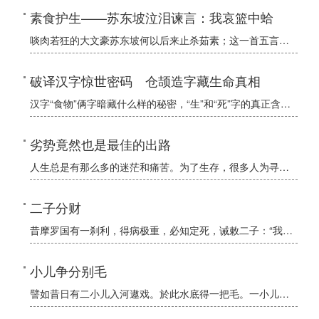
素食护生——苏东坡泣泪谏言：我哀篮中蛤
啖肉若狂的大文豪苏东坡何以后来止杀茹素；这一首五言韵诗饱含着诗人怎样的悲悯情怀；口腹之欲与生灵的苦难如何引发了诗人细致深切的感怀；诗中提到的人物和典故又有着怎样的传奇过往。请与我们一同品读苏东坡留给我
破译汉字惊世密码 仓颉造字藏生命真相
汉字“食物”俩字暗藏什么样的秘密，“生”和“死”字的真正含义又分别是什么呢，“素”和“肉”两个字蕴含着怎样截然相反的生命归宿……。本文别开生面理据新颖，为我们展示了五千年前中华民族的文字先圣仓颉创造的
劣势竟然也是最佳的出路
人生总是有那么多的迷茫和痛苦。为了生存，很多人为寻找出路正在迷惑、彷徨：我的出路在哪里？有人在迷惑和矛盾中找到了出路；有人不知道如何来解救自己，于是选择了绝路，放弃了人生，放弃了生命。
二子分财
昔摩罗国有一刹利，得病极重，必知定死，诫敕二子：“我死之后，善分财物。”二子随教，于其死后，分作二分。
小儿争分别毛
譬如昔日有二小儿入河遨戏。於此水底得一把毛。一小儿言此是仙须。一小儿言此是罴毛。