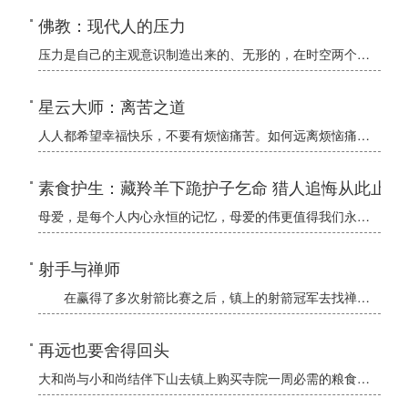
佛教：现代人的压力
压力是自己的主观意识制造出来的、无形的，在时空两个方面，收缩了自己的生存时空，将自己局限在更小的有限的时空，所谓作茧自缚！完全是自己内心缺乏静悟意识和功夫，自己制造出来的，没必要，完全可以通过一定的方
星云大师：离苦之道
人人都希望幸福快乐，不要有烦恼痛苦。如何远离烦恼痛苦呢？星云大师开市离苦之道： 一、要明因识果。 二、要谨言慎行。 三、要防非止恶。 四、要摄心正念。
素食护生：藏羚羊下跪护子乞命 猎人追悔从此止杀
母爱，是每个人内心永恒的记忆，母爱的伟更值得我们永远的赞颂，但是其他生命到底与我们有多少区别，除了形体有异智慧不等，动物们是不是跟人类一样也有着撼动天地的母爱与触动心灵的情感，它们是不是也与我们一样也
射手与禅师
在赢得了多次射箭比赛之后，镇上的射箭冠军去找禅师。 “我是最棒的，”他说，“我并没有研究宗教。从未向任何和尚求助过，但却成功地成为了整个地区最好的射手。我听说你曾经是整个地区最好的
再远也要舍得回头
大和尚与小和尚结伴下山去镇上购买寺院一周必需的粮食。去镇上的路有两条：一条是远路，需绕过一座大山，趟过一条小溪，来回近一天的路程；一条是近路，只需沿山路下得山来，再过一条大河即可，不过河上只有一座年久