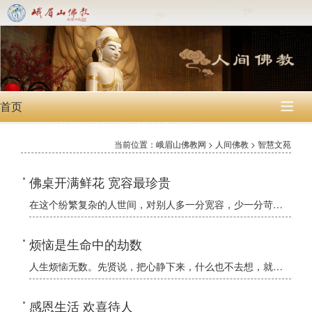
首页

当前位置：峨眉山佛教网 > 人间佛教 > 智慧文苑
佛桌开满鲜花 宽容最珍贵
在这个纷繁复杂的人世间，对别人多一分宽容，少一分苛刻，就会减少许多令自己后悔莫及的事情发生。进一步说，可避免许多人间悲剧的发生。愿我们每个人在日常生活中，学会用自己高尚的人格去塑造他人高尚的人格，以一
烦恼是生命中的劫数
人生烦恼无数。先贤说，把心静下来，什么也不去想，就没有烦恼了。先贤的话，像扔进水中的石头，而芸芸众生在听得“咕咚”一声闷响之后，烦恼便又涟漪一般荡漾开来，而且层出不穷。
感恩生活 欢喜待人