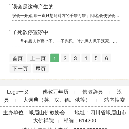
误会是这样产生的
误会一开始,即一直只想到对方的千错万错；因此,会使误会越陷越深,弄到不可收拾的地步,人对无知的动物小狗发生误会,尚且会有如此可怕严重的后果,这样人与人之间的误会,则其后果更是难以想象。
子死欲停置家中
昔有愚人养育七子。一子先死。时此愚人见子既死。便欲停置於其家中。自欲弃去。
首页
上一页
1
2
3
4
5
6
下一页
尾页
Logo十义
佛教万年历
佛教辞典
汉
|
|
|
典
大词典（英、汉、德、俄等）
站内搜索
|
|
主办单位：峨眉山佛教协会
地址：四川省峨眉山市
|
大佛禅院
邮编：614200
|