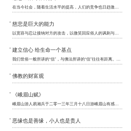
在当今社会，随着生活水平的提高，人们的竞争也日趋激烈，生活节奏也越来越快，而由此给人们带来的压力也越来越大，令许多的人郁郁寡欢，甚至愁眉不展。其实，不管怎么样的生活，我们都无法回避，就必须去面对它、解
慈悲是巨大的能力
以宽容与忍让接纳对方的攻击，以微笑回应俗人的讽刺与挖苦，以包容对待他人的误解与过失。
建立信心 给生命一个基点
我们世俗一般所讲的“信”，与佛法所讲的“信”往往有距离。世间一般所讲的“信”，就是佛法法相中所讲的“胜解”的意义。所以我们一般会说，我们信什么、或说什么都不信，或说我信唯物主义、唯心主义，或说信上帝、
佛教的财富观
《峨眉山赋》
峨眉山游人易湘兵于二零一三年三月十八日游峨眉山有感，遂作此赋。
恶缘也是善缘，小人也是贵人